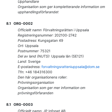
Upphandlare
Organisation som ger kompletterande information om
upphandlingsförfarandet
8.1
ORG-0002
Officiellt namn
:
Förvaltningsrätten i Uppsala
Registreringsnummer
:
202100-2742
Postadress
:
Kungsgatan 49
Ort
:
Uppsala
Postnummer
:
75321
Del av land (NUTS)
:
Uppsala län
(
SE121
)
Land
:
Sverige
E-postadress
:
forvaltningsratteniuppsala@dom.se
Tfn
:
+46 184316300
Den här organisationens roller
:
Prövningsorganisation
Organisation som ger mer information om
prövningsförfaranden
8.1
ORG-0003
Officiellt namn
:
JP Infonet AB