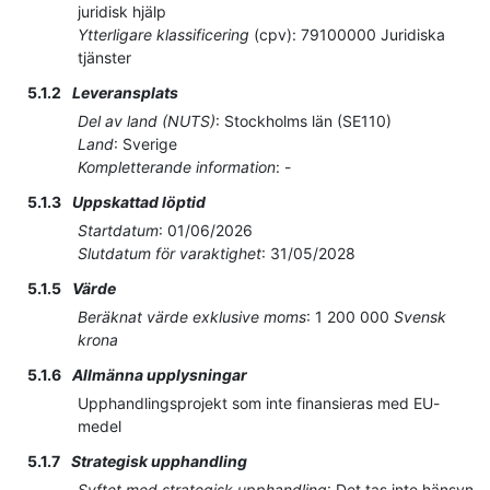
juridisk hjälp
Ytterligare klassificering
(
cpv
):
79100000
Juridiska
tjänster
5.1.2
Leveransplats
Del av land (NUTS)
:
Stockholms län
(
SE110
)
Land
:
Sverige
Kompletterande information
:
-
5.1.3
Uppskattad löptid
Startdatum
:
01/06/2026
Slutdatum för varaktighet
:
31/05/2028
5.1.5
Värde
Beräknat värde exklusive moms
:
1 200 000
Svensk
krona
5.1.6
Allmänna upplysningar
Upphandlingsprojekt som inte finansieras med EU-
medel
5.1.7
Strategisk upphandling
Syftet med strategisk upphandling
:
Det tas inte hänsyn