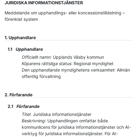
JURIDISKA INFORMATIONSTJÄNSTER
Meddelande om upphandlings- eller koncessionstilldelning –
förenklat system
1.
Upphandlare
1.1
Upphandlare
Officiellt namn
:
Upplands Väsby kommun
Köparens rättsliga status
:
Regional myndighet
Den upphandlande myndighetens verksamhet
:
Allmän
offentlig förvaltning
2.
Förfarande
2.1
Förfarande
Titel
:
Juridiska informationstjänster
Beskrivning
:
Upphandlingen omfattar både
kommunlicens för juridiska informationstjänster och AI-
verktyg för juridiska informationstjänster. För AI-