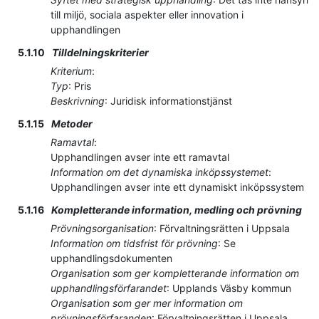
till miljö, sociala aspekter eller innovation i
upphandlingen
5.1.10
Tilldelningskriterier
Kriterium
:
Typ
:
Pris
Beskrivning
:
Juridisk informationstjänst
5.1.15
Metoder
Ramavtal
:
Upphandlingen avser inte ett ramavtal
Information om det dynamiska inköpssystemet
:
Upphandlingen avser inte ett dynamiskt inköpssystem
5.1.16
Kompletterande information, medling och prövning
Prövningsorganisation
:
Förvaltningsrätten i Uppsala
Information om tidsfrist för prövning
:
Se
upphandlingsdokumenten
Organisation som ger kompletterande information om
upphandlingsförfarandet
:
Upplands Väsby kommun
Organisation som ger mer information om
prövningsförfaranden
:
Förvaltningsrätten i Uppsala