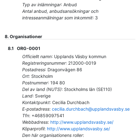
Typ av inlämningar
:
Anbud
Antal anbud, anbudsansökningar och
intresseanmälningar som inkommit
:
3
8.
Organisationer
8.1
ORG-0001
Officiellt namn
:
Upplands Väsby kommun
Registreringsnummer
:
212000-0019
Postadress
:
Dragonvägen 86
Ort
:
Stockholm
Postnummer
:
194 80
Del av land (NUTS)
:
Stockholms län
(
SE110
)
Land
:
Sverige
Kontaktpunkt
:
Cecilia Durchbach
E-postadress
:
cecilia.durchbach@upplandsvasby.se
Tfn
:
+46859097541
Webbadress
:
http://www.upplandsvasby.se/
Köparprofil
:
http://www.upplandsvasby.se/
Den här organisationens roller
: