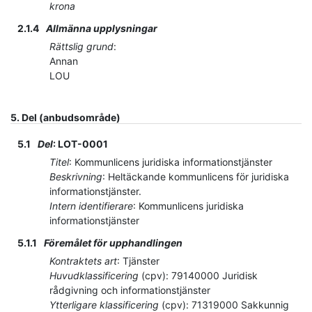
krona
2.1.4
Allmänna upplysningar
Rättslig grund
:
Annan
LOU
5.
Del (anbudsområde)
5.1
Del
:
LOT-0001
Titel
:
Kommunlicens juridiska informationstjänster
Beskrivning
:
Heltäckande kommunlicens för juridiska
informationstjänster.
Intern identifierare
:
Kommunlicens juridiska
informationstjänster
5.1.1
Föremålet för upphandlingen
Kontraktets art
:
Tjänster
Huvudklassificering
(
cpv
):
79140000
Juridisk
rådgivning och informationstjänster
Ytterligare klassificering
(
cpv
):
71319000
Sakkunnig