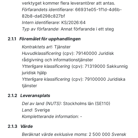
verktyget kommer flera leverantörer att antas.
Förfarandets identifierare
:
66931e05-1f1d-4d6b-
82b8-da6298c827bf
Intern identifierare
:
KS/2026:64
Typ av förfarande
:
Annat förfarande i ett steg
2.1.1
Föremålet för upphandlingen
Kontraktets art
:
Tjänster
Huvudklassificering
(
cpv
):
79140000
Juridisk
rådgivning och informationstjänster
Ytterligare klassificering
(
cpv
):
71319000
Sakkunnig
juridisk hjälp
Ytterligare klassificering
(
cpv
):
79100000
Juridiska
tjänster
2.1.2
Leveransplats
Del av land (NUTS)
:
Stockholms län
(
SE110
)
Land
:
Sverige
Kompletterande information
:
-
2.1.3
Värde
Beräknat värde exklusive moms
:
2 500 000
Svensk