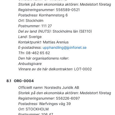
Storlek på den ekonomiska aktören
:
Medelstort företag
Registreringsnummer
:
556589-0521
Postadress
:
Kornhamnstorg 6
Ort
:
Stockholm
Postnummer
:
111 27
Del av land (NUTS)
:
Stockholms län
(
SE110
)
Land
:
Sverige
Kontaktpunkt
:
Mattias Arenius
E-postadress
:
upphandling@jpinfonet.se
Tfn
:
08-462 65 62
Den här organisationens roller
:
Anbudsgivare
Vinnare av de här delkontrakten
:
LOT-0002
8.1
ORG-0004
Officiellt namn
:
Norstedts Juridik AB
Storlek på den ekonomiska aktören
:
Medelstort företag
Registreringsnummer
:
556226-6097
Postadress
:
Warfvinges väg 39
Ort
:
STOCKHOLM
Postnummer
:
106 47