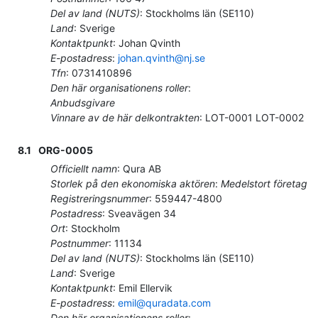
Del av land (NUTS)
:
Stockholms län
(
SE110
)
Land
:
Sverige
Kontaktpunkt
:
Johan Qvinth
E-postadress
:
johan.qvinth@nj.se
Tfn
:
0731410896
Den här organisationens roller
:
Anbudsgivare
Vinnare av de här delkontrakten
:
LOT-0001 LOT-0002
8.1
ORG-0005
Officiellt namn
:
Qura AB
Storlek på den ekonomiska aktören
:
Medelstort företag
Registreringsnummer
:
559447-4800
Postadress
:
Sveavägen 34
Ort
:
Stockholm
Postnummer
:
11134
Del av land (NUTS)
:
Stockholms län
(
SE110
)
Land
:
Sverige
Kontaktpunkt
:
Emil Ellervik
E-postadress
:
emil@quradata.com
Den här organisationens roller
: