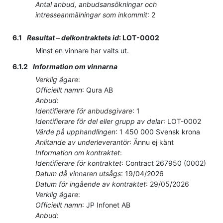
Antal anbud, anbudsansökningar och
intresseanmälningar som inkommit
:
2
6.1
Resultat – delkontraktets id
:
LOT-0002
Minst en vinnare har valts ut.
6.1.2
Information om vinnarna
Verklig ägare
:
Officiellt namn
:
Qura AB
Anbud
:
Identifierare för anbudsgivare
:
1
Identifierare för del eller grupp av delar
:
LOT-0002
Värde på upphandlingen
:
1 450 000
Svensk krona
Anlitande av underleverantör
:
Ännu ej känt
Information om kontraktet
:
Identifierare för kontraktet
:
Contract 267950 (0002)
Datum då vinnaren utsågs
:
19/04/2026
Datum för ingående av kontraktet
:
29/05/2026
Verklig ägare
:
Officiellt namn
:
JP Infonet AB
Anbud
: