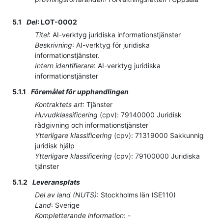
5.1
Del
:
LOT-0002
Titel
:
AI-verktyg juridiska informationstjänster
Beskrivning
:
AI-verktyg för juridiska
informationstjänster.
Intern identifierare
:
AI-verktyg juridiska
informationstjänster
5.1.1
Föremålet för upphandlingen
Kontraktets art
:
Tjänster
Huvudklassificering
(
cpv
):
79140000
Juridisk
rådgivning och informationstjänster
Ytterligare klassificering
(
cpv
):
71319000
Sakkunnig
juridisk hjälp
Ytterligare klassificering
(
cpv
):
79100000
Juridiska
tjänster
5.1.2
Leveransplats
Del av land (NUTS)
:
Stockholms län
(
SE110
)
Land
:
Sverige
Kompletterande information
:
-