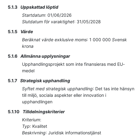
5.1.3
Uppskattad löptid
Startdatum
:
01/06/2026
Slutdatum för varaktighet
:
31/05/2028
5.1.5
Värde
Beräknat värde exklusive moms
:
1 000 000
Svensk
krona
5.1.6
Allmänna upplysningar
Upphandlingsprojekt som inte finansieras med EU-
medel
5.1.7
Strategisk upphandling
Syftet med strategisk upphandling
:
Det tas inte hänsyn
till miljö, sociala aspekter eller innovation i
upphandlingen
5.1.10
Tilldelningskriterier
Kriterium
:
Typ
:
Kvalitet
Beskrivning
:
Juridisk informationstjänst