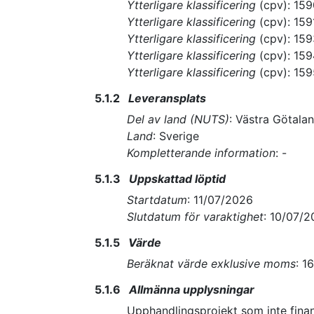
Ytterligare klassificering
(
cpv
):
159
Ytterligare klassificering
(
cpv
):
159
Ytterligare klassificering
(
cpv
):
159
Ytterligare klassificering
(
cpv
):
159
Ytterligare klassificering
(
cpv
):
159
5.1.2
Leveransplats
Del av land (NUTS)
:
Västra Götalan
Land
:
Sverige
Kompletterande information
:
-
5.1.3
Uppskattad löptid
Startdatum
:
11/07/2026
Slutdatum för varaktighet
:
10/07/2
5.1.5
Värde
Beräknat värde exklusive moms
:
1
5.1.6
Allmänna upplysningar
Upphandlingsprojekt som inte fin