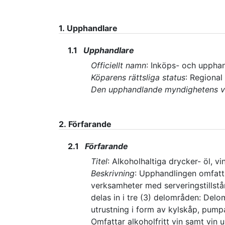
1.
Upphandlare
1.1
Upphandlare
Officiellt namn
:
Inköps- och upphan
Köparens rättsliga status
:
Regional
Den upphandlande myndighetens 
2.
Förfarande
2.1
Förfarande
Titel
:
Alkoholhaltiga drycker- öl, vin
Beskrivning
:
Upphandlingen omfattar
verksamheter med serveringstillst
delas in i tre (3) delområden: Del
utrustning i form av kylskåp, pumpa
Omfattar alkoholfritt vin samt vin