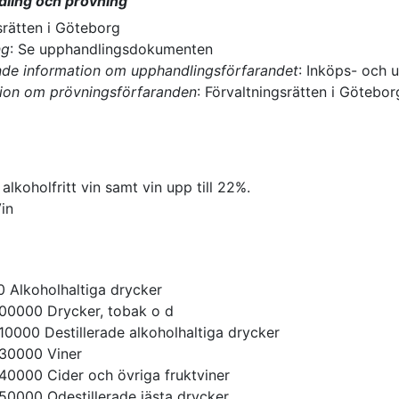
dling och prövning
srätten i Göteborg
ng
:
Se upphandlingsdokumenten
nde information om upphandlingsförfarandet
:
Inköps- och u
tion om prövningsförfaranden
:
Förvaltningsrätten i Götebor
lkoholfritt vin samt vin upp till 22%.
in
0
Alkoholhaltiga drycker
00000
Drycker, tobak o d
10000
Destillerade alkoholhaltiga drycker
30000
Viner
40000
Cider och övriga fruktviner
50000
Odestillerade jästa drycker