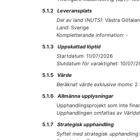
5.1.2
Leveransplats
Del av land (NUTS)
:
Västra Götalan
Land
:
Sverige
Kompletterande information
:
-
5.1.3
Uppskattad löptid
Startdatum
:
11/07/2026
Slutdatum för varaktighet
:
10/07/2
5.1.5
Värde
Beräknat värde exklusive moms
:
2
5.1.6
Allmänna upplysningar
Upphandlingsprojekt som inte fin
Upphandlingen omfattas av Världsh
5.1.7
Strategisk upphandling
Syftet med strategisk upphandling