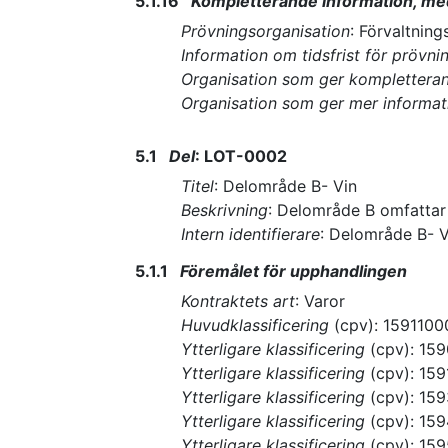
5.1.16
Kompletterande information, me
Prövningsorganisation
:
Förvaltning
Information om tidsfrist för prövni
Organisation som ger komplettera
Organisation som ger mer informa
5.1
Del
:
LOT-0002
Titel
:
Delområde B- Vin
Beskrivning
:
Delområde B omfattar a
Intern identifierare
:
Delområde B- V
5.1.1
Föremålet för upphandlingen
Kontraktets art
:
Varor
Huvudklassificering
(
cpv
):
1591100
Ytterligare klassificering
(
cpv
):
159
Ytterligare klassificering
(
cpv
):
159
Ytterligare klassificering
(
cpv
):
159
Ytterligare klassificering
(
cpv
):
159
Ytterligare klassificering
(
cpv
):
159