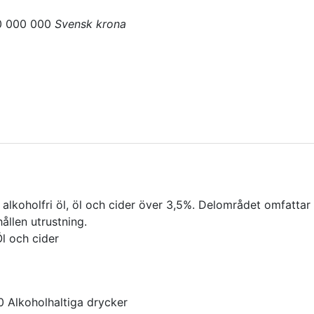
0 000 000
Svensk krona
alkoholfri öl, öl och cider över 3,5%. Delområdet omfattar
ållen utrustning.
l och cider
0
Alkoholhaltiga drycker