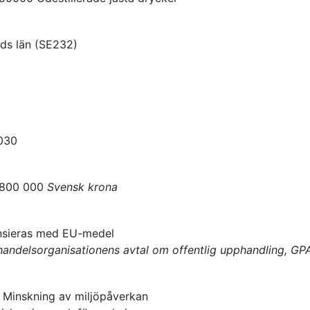
ds län
(
SE232
)
030
 800 000
Svensk krona
ansieras med EU-medel
andelsorganisationens avtal om offentlig upphandling, GP
:
Minskning av miljöpåverkan