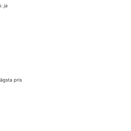
A
:
ja
ägsta pris