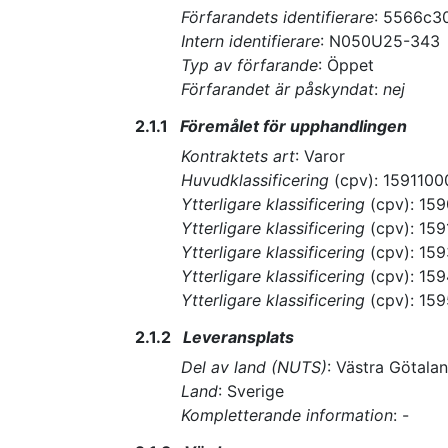
Förfarandets identifierare
:
5566c30
Intern identifierare
:
N050U25-343
Typ av förfarande
:
Öppet
Förfarandet är påskyndat
:
nej
2.1.1
Föremålet för upphandlingen
Kontraktets art
:
Varor
Huvudklassificering
(
cpv
):
1591100
Ytterligare klassificering
(
cpv
):
159
Ytterligare klassificering
(
cpv
):
159
Ytterligare klassificering
(
cpv
):
159
Ytterligare klassificering
(
cpv
):
159
Ytterligare klassificering
(
cpv
):
159
2.1.2
Leveransplats
Del av land (NUTS)
:
Västra Götalan
Land
:
Sverige
Kompletterande information
:
-