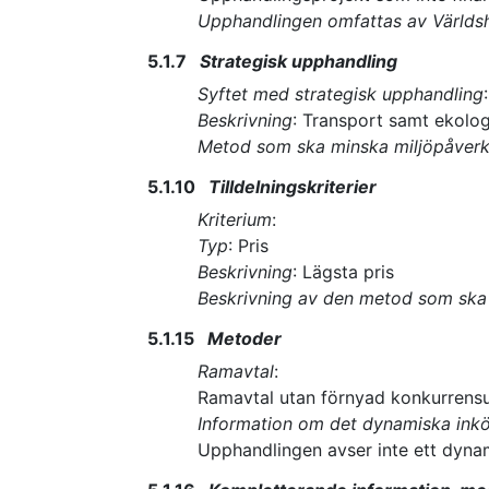
Upphandlingen omfattas av Världsh
5.1.7
Strategisk upphandling
Syftet med strategisk upphandling
Beskrivning
:
Transport samt ekolog
Metod som ska minska miljöpåver
5.1.10
Tilldelningskriterier
Kriterium
:
Typ
:
Pris
Beskrivning
:
Lägsta pris
Beskrivning av den metod som ska 
5.1.15
Metoder
Ramavtal
:
Ramavtal utan förnyad konkurrensu
Information om det dynamiska ink
Upphandlingen avser inte ett dyna