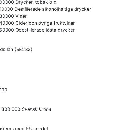
00000
Drycker, tobak o d
10000
Destillerade alkoholhaltiga drycker
30000
Viner
40000
Cider och övriga fruktviner
50000
Odestillerade jästa drycker
ds län
(
SE232
)
030
6 800 000
Svensk krona
ansieras med EU-medel