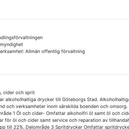
dlingsförvaltningen
 myndighet
verksamhet
:
Allmän offentlig förvaltning
, cider och sprit
 alkoholhaltiga drycker till Göteborgs Stad. Alkoholhalti
ånd och verksamheter inom särskilda boenden och omsorg. 
område 1 Öl och cider- Omfattar alkoholfri öl samt öl och c
r för öl och cider samt service och reparation av tillhanda
 upp till 22%. Delområde 3 Spritdrycker Omfattar spritdryck