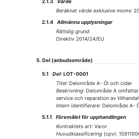
2.1.3
Värde
Beräknat värde exklusive moms
:
2
2.1.4
Allmänna upplysningar
Rättslig grund
:
Direktiv 2014/24/EU
5.
Del (anbudsområde)
5.1
Del
:
LOT-0001
Titel
:
Delområde A- Öl och cider
Beskrivning
:
Delområde A omfattar 
service och reparation av tillhandah
Intern identifierare
:
Delområde A- Ö
5.1.1
Föremålet för upphandlingen
Kontraktets art
:
Varor
Huvudklassificering
(
cpv
):
1591100