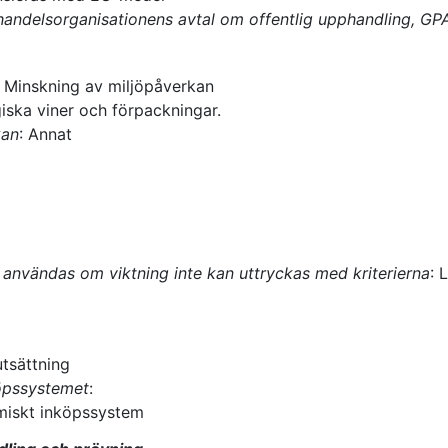
andelsorganisationens avtal om offentlig upphandling, GP
:
Minskning av miljöpåverkan
iska viner och förpackningar.
kan
:
Annat
användas om viktning inte kan uttryckas med kriterierna
:
L
tsättning
öpssystemet
:
miskt inköpssystem