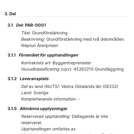
3.
Del
3.1
Del
:
PAR-0001
Titel
:
Grundförstärkning
Beskrivning
:
Grundförstärkning med två delområden.
Neptun Ärenprisen
3.1.1
Föremålet för upphandlingen
Kontraktets art
:
Byggentreprenader
Huvudklassificering
(
cpv
):
45262210
Grundläggning
3.1.2
Leveransplats
Del av land (NUTS)
:
Västra Götalands län
(
SE232
)
Land
:
Sverige
Kompletterande information
:
-
3.1.5
Allmänna upplysningar
Reserverad upphandling
:
Deltagande är inte
reserverat.
Upphandlingen omfattas av