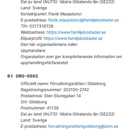
Del av land (NUTS)
:
Västra Götalands län
(
SE232
)
Land
:
Sverige
Kontaktpunkt
:
Fisnik Maqedonci
E-postadress
:
fisnik.maqedonci@familjebostader.se
Tfn
:
0317316729
Webbadress
:
https://www.familjebostader.se
Köparprofil
:
https://www.familjebostader.se
Den här organisationens roller
:
Upphandlare
Organisation som ger kompletterande information om
upphandlingsförfarandet
8.1
ORG-0002
Officiellt namn
:
Förvaltningsrätten i Göteborg
Registreringsnummer
:
202100-2742
Postadress
:
Sten Sturegatan 14
Ort
:
Göteborg
Postnummer
:
41139
Del av land (NUTS)
:
Västra Götalands län
(
SE232
)
Land
:
Sverige
E-postadress
:
forvaltningsrattenigoteborg@dom.se