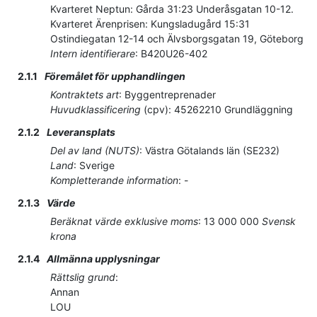
Kvarteret Neptun: Gårda 31:23 Underåsgatan 10-12.
Kvarteret Ärenprisen: Kungsladugård 15:31
Ostindiegatan 12-14 och Älvsborgsgatan 19, Göteborg
Intern identifierare
:
B420U26-402
2.1.1
Föremålet för upphandlingen
Kontraktets art
:
Byggentreprenader
Huvudklassificering
(
cpv
):
45262210
Grundläggning
2.1.2
Leveransplats
Del av land (NUTS)
:
Västra Götalands län
(
SE232
)
Land
:
Sverige
Kompletterande information
:
-
2.1.3
Värde
Beräknat värde exklusive moms
:
13 000 000
Svensk
krona
2.1.4
Allmänna upplysningar
Rättslig grund
:
Annan
LOU