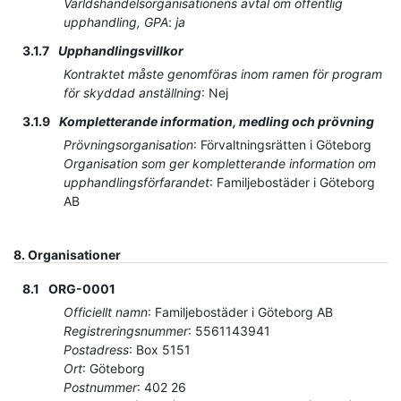
Världshandelsorganisationens avtal om offentlig
upphandling, GPA
:
ja
3.1.7
Upphandlingsvillkor
Kontraktet måste genomföras inom ramen för program
för skyddad anställning
:
Nej
3.1.9
Kompletterande information, medling och prövning
Prövningsorganisation
:
Förvaltningsrätten i Göteborg
Organisation som ger kompletterande information om
upphandlingsförfarandet
:
Familjebostäder i Göteborg
AB
8.
Organisationer
8.1
ORG-0001
Officiellt namn
:
Familjebostäder i Göteborg AB
Registreringsnummer
:
5561143941
Postadress
:
Box 5151
Ort
:
Göteborg
Postnummer
:
402 26