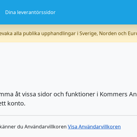
a
Dina leverantörssidor
vaka alla publika upphandlingar i Sverige, Norden och Eu
omma åt vissa sidor och funktioner i Kommers An
tt konto.
dkänner du Användarvillkoren
Visa Användarvillkoren