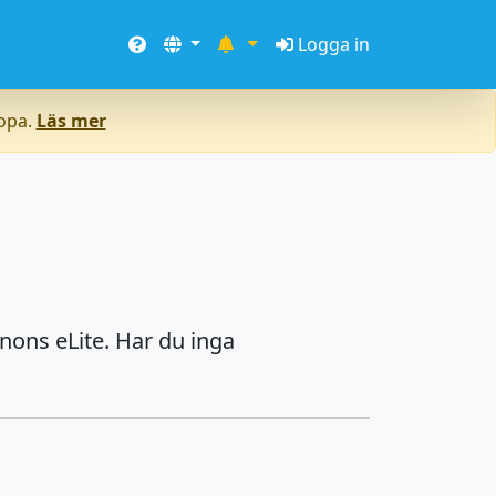
Logga in
ropa.
Läs mer
nons eLite. Har du inga