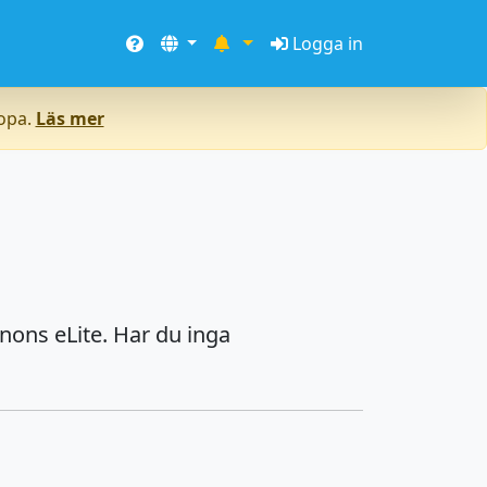
Logga in
ropa.
Läs mer
nons eLite. Har du inga