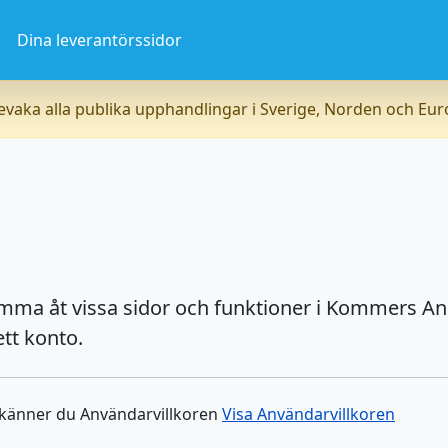
a
Dina leverantörssidor
vaka alla publika upphandlingar i Sverige, Norden och Eu
omma åt vissa sidor och funktioner i Kommers An
tt konto.
dkänner du Användarvillkoren
Visa Användarvillkoren