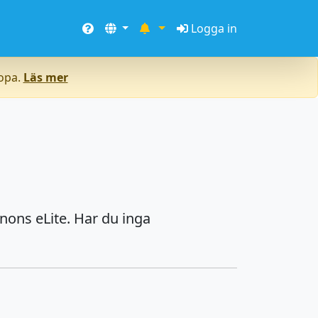
Logga in
ropa.
Läs mer
nons eLite. Har du inga