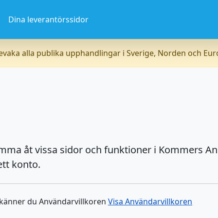
a
Dina leverantörssidor
vaka alla publika upphandlingar i Sverige, Norden och Eu
omma åt vissa sidor och funktioner i Kommers An
tt konto.
dkänner du Användarvillkoren
Visa Användarvillkoren