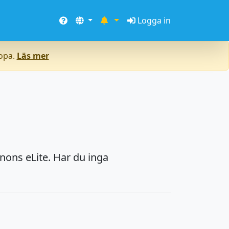
Logga in
ropa.
Läs mer
nons eLite. Har du inga