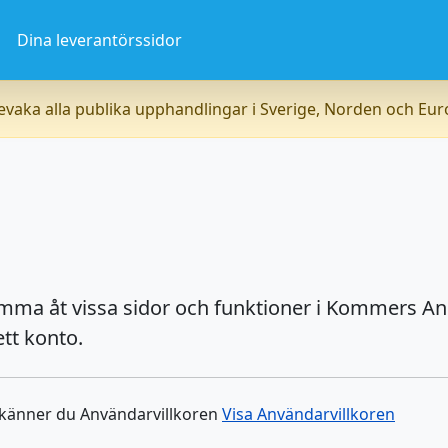
a
Dina leverantörssidor
vaka alla publika upphandlingar i Sverige, Norden och Eu
omma åt vissa sidor och funktioner i Kommers An
tt konto.
dkänner du Användarvillkoren
Visa Användarvillkoren