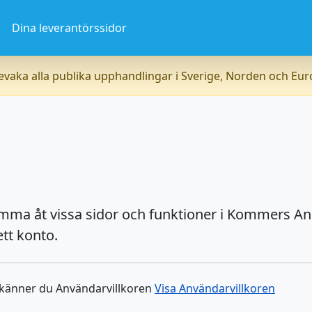
a
Dina leverantörssidor
vaka alla publika upphandlingar i Sverige, Norden och Eu
omma åt vissa sidor och funktioner i Kommers An
tt konto.
dkänner du Användarvillkoren
Visa Användarvillkoren