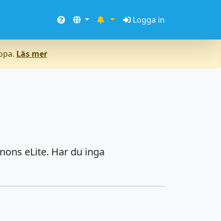
Logga in
ropa.
Läs mer
nons eLite. Har du inga