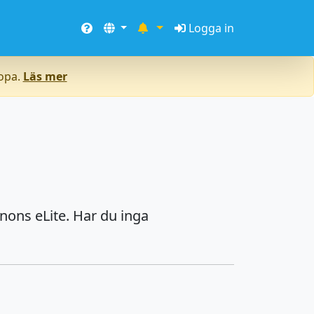
Logga in
ropa.
Läs mer
nons eLite. Har du inga