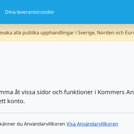
a
Dina leverantörssidor
vaka alla publika upphandlingar i Sverige, Norden och Eu
omma åt vissa sidor och funktioner i Kommers An
tt konto.
dkänner du Användarvillkoren
Visa Användarvillkoren