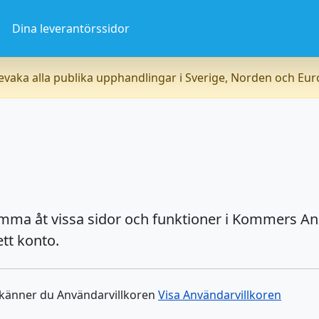
a
Dina leverantörssidor
vaka alla publika upphandlingar i Sverige, Norden och Eu
omma åt vissa sidor och funktioner i Kommers An
tt konto.
dkänner du Användarvillkoren
Visa Användarvillkoren