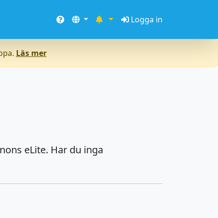
Logga in
ropa.
Läs mer
nons eLite. Har du inga