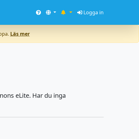
Logga in
ropa.
Läs mer
nons eLite. Har du inga