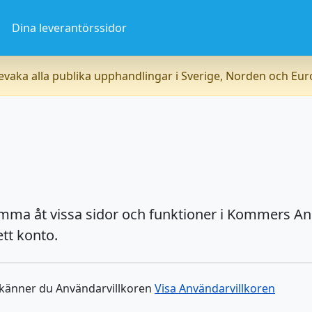
a
Dina leverantörssidor
vaka alla publika upphandlingar i Sverige, Norden och Eu
omma åt vissa sidor och funktioner i Kommers An
tt konto.
dkänner du Användarvillkoren
Visa Användarvillkoren