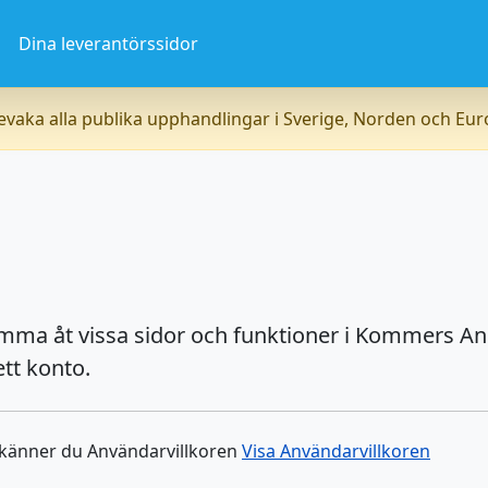
a
Dina leverantörssidor
vaka alla publika upphandlingar i Sverige, Norden och Eu
omma åt vissa sidor och funktioner i Kommers An
tt konto.
dkänner du Användarvillkoren
Visa Användarvillkoren