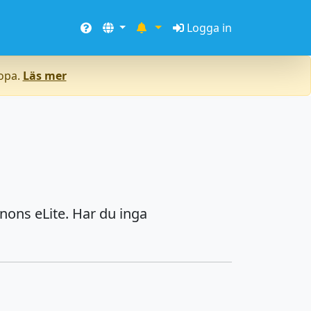
Logga in
ropa.
Läs mer
nons eLite. Har du inga