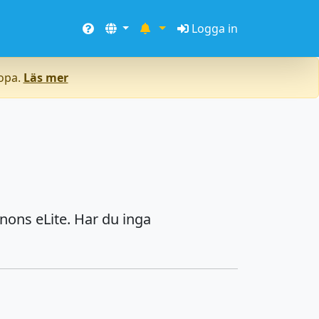
Logga in
ropa.
Läs mer
nons eLite. Har du inga