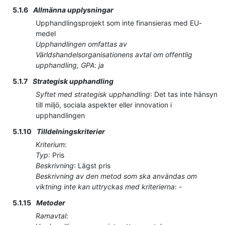
5.1.6
Allmänna upplysningar
Upphandlingsprojekt som inte finansieras med EU-
medel
Upphandlingen omfattas av
Världshandelsorganisationens avtal om offentlig
upphandling, GPA
:
ja
5.1.7
Strategisk upphandling
Syftet med strategisk upphandling
:
Det tas inte hänsyn
till miljö, sociala aspekter eller innovation i
upphandlingen
5.1.10
Tilldelningskriterier
Kriterium
:
Typ
:
Pris
Beskrivning
:
Lägst pris
Beskrivning av den metod som ska användas om
viktning inte kan uttryckas med kriterierna
:
-
5.1.15
Metoder
Ramavtal
: