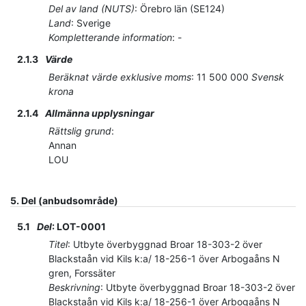
Del av land (NUTS)
:
Örebro län
(
SE124
)
Land
:
Sverige
Kompletterande information
:
-
2.1.3
Värde
Beräknat värde exklusive moms
:
11 500 000
Svensk
krona
2.1.4
Allmänna upplysningar
Rättslig grund
:
Annan
LOU
5.
Del (anbudsområde)
5.1
Del
:
LOT-0001
Titel
:
Utbyte överbyggnad Broar 18-303-2 över
Blackstaån vid Kils k:a/ 18-256-1 över Arbogaåns N
gren, Forssäter
Beskrivning
:
Utbyte överbyggnad Broar 18-303-2 över
Blackstaån vid Kils k:a/ 18-256-1 över Arbogaåns N