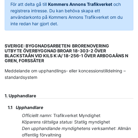
För att delta gå till
Kommers Annons Trafikverket
och
registrera intresse. Du kan behöva skapa ett
användarkonto på Kommers Annons Trafikverket om du
inte redan har gjort det.
SVERIGE: BYGGNADSARBETEN: BRORENOVERING
UTBYTE ÖVERBYGGNAD BROAR 18-303-2 ÖVER
BLACKSTAÅN VID KILS K:A/ 18-256-1 ÖVER ARBOGAÅNS N
GREN, FORSSÄTER
Meddelande om upphandlings- eller koncessionstilldelning –
standardsystem
1.
Upphandlare
1.1
Upphandlare
Officiellt namn
:
Trafikverket Myndighet
Köparens rättsliga status
:
Statlig myndighet
Den upphandlande myndighetens verksamhet
:
Allmän
offentlig förvaltning