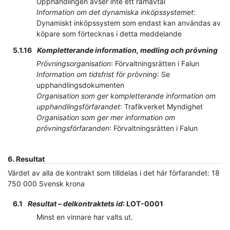
Upphandlingen avser inte ett ramavtal
Information om det dynamiska inköpssystemet
:
Dynamiskt inköpssystem som endast kan användas av
köpare som förtecknas i detta meddelande
5.1.16
Kompletterande information, medling och prövning
Prövningsorganisation
:
Förvaltningsrätten i Falun
Information om tidsfrist för prövning
:
Se
upphandlingsdokumenten
Organisation som ger kompletterande information om
upphandlingsförfarandet
:
Trafikverket Myndighet
Organisation som ger mer information om
prövningsförfaranden
:
Förvaltningsrätten i Falun
6.
Resultat
Värdet av alla de kontrakt som tilldelas i det här förfarandet
:
18
750 000
Svensk krona
6.1
Resultat – delkontraktets id
:
LOT-0001
Minst en vinnare har valts ut.