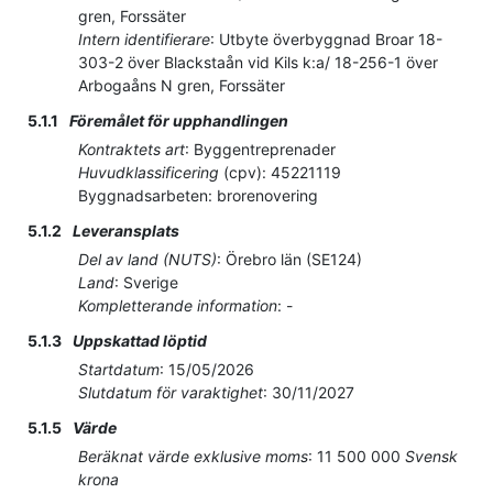
gren, Forssäter
Intern identifierare
:
Utbyte överbyggnad Broar 18-
303-2 över Blackstaån vid Kils k:a/ 18-256-1 över
Arbogaåns N gren, Forssäter
5.1.1
Föremålet för upphandlingen
Kontraktets art
:
Byggentreprenader
Huvudklassificering
(
cpv
):
45221119
Byggnadsarbeten: brorenovering
5.1.2
Leveransplats
Del av land (NUTS)
:
Örebro län
(
SE124
)
Land
:
Sverige
Kompletterande information
:
-
5.1.3
Uppskattad löptid
Startdatum
:
15/05/2026
Slutdatum för varaktighet
:
30/11/2027
5.1.5
Värde
Beräknat värde exklusive moms
:
11 500 000
Svensk
krona