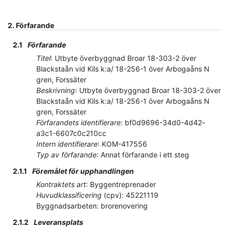
2.
Förfarande
2.1
Förfarande
Titel
:
Utbyte överbyggnad Broar 18-303-2 över
Blackstaån vid Kils k:a/ 18-256-1 över Arbogaåns N
gren, Forssäter
Beskrivning
:
Utbyte överbyggnad Broar 18-303-2 över
Blackstaån vid Kils k:a/ 18-256-1 över Arbogaåns N
gren, Forssäter
Förfarandets identifierare
:
bf0d9696-34d0-4d42-
a3c1-6607c0c210cc
Intern identifierare
:
KOM-417556
Typ av förfarande
:
Annat förfarande i ett steg
2.1.1
Föremålet för upphandlingen
Kontraktets art
:
Byggentreprenader
Huvudklassificering
(
cpv
):
45221119
Byggnadsarbeten: brorenovering
2.1.2
Leveransplats