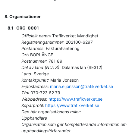
8.
Organisationer
8.1
ORG-0001
Officiellt namn
:
Trafikverket Myndighet
Registreringsnummer
:
202100-6297
Postadress
:
Fakturahantering
Ort
:
BORLÄNGE
Postnummer
:
781 89
Del av land (NUTS)
:
Dalarnas län
(
SE312
)
Land
:
Sverige
Kontaktpunkt
:
Maria Jonsson
E-postadress
:
maria.e.jonsson@trafikverket.se
Tfn
:
070-723 62 79
Webbadress
:
https://www.trafikverket.se
Köparprofil
:
https://www.trafikverket.se
Den här organisationens roller
:
Upphandlare
Organisation som ger kompletterande information om
upphandlingsförfarandet