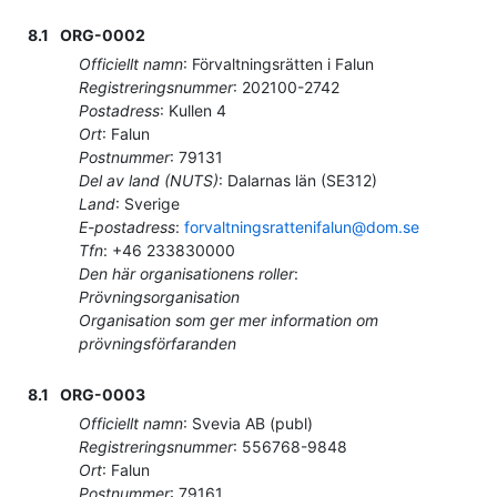
8.1
ORG-0002
Officiellt namn
:
Förvaltningsrätten i Falun
Registreringsnummer
:
202100-2742
Postadress
:
Kullen 4
Ort
:
Falun
Postnummer
:
79131
Del av land (NUTS)
:
Dalarnas län
(
SE312
)
Land
:
Sverige
E-postadress
:
forvaltningsrattenifalun@dom.se
Tfn
:
+46 233830000
Den här organisationens roller
:
Prövningsorganisation
Organisation som ger mer information om
prövningsförfaranden
8.1
ORG-0003
Officiellt namn
:
Svevia AB (publ)
Registreringsnummer
:
556768-9848
Ort
:
Falun
Postnummer
:
79161