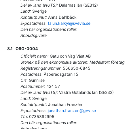
Del av land (NUTS)
:
Dalarnas län
(
SE312
)
Land
:
Sverige
Kontaktpunkt
:
Anna Dahlbäck
E-postadress
:
falun.kalkyl@svevia.se
Den här organisationens roller
:
Anbudsgivare
8.1
ORG-0004
Officiellt namn
:
Gatu och Väg Väst AB
Storlek på den ekonomiska aktören
:
Medelstort företag
Registreringsnummer
:
556650-6845
Postadress
:
Äsperedsgatan 15
Ort
:
Gunnilse
Postnummer
:
424 57
Del av land (NUTS)
:
Västra Götalands län
(
SE232
)
Land
:
Sverige
Kontaktpunkt
:
Jonathan Franzén
E-postadress
:
jonathan.franzen@gvv.se
Tfn
:
0735392995
Den här organisationens roller
:
Anbudsgivare