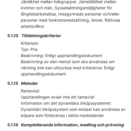
Jämlikhet mellan folkgrupper, Jämställdhet mellan
kvinnor och män, Sysselsättningsmöjligheter för
långtidsarbetslösa, missgynnade personer och/eller
personer med funktionsnedsättning, Annat, Rättvisa
arbetsvillkor
5.1.10
Tilldelningskriterier
Kriterium
:
Typ
:
Pris
Beskrivning
:
Enligt upphandlingsdokument
Beskrivning av den metod som ska användas om
viktning inte kan uttryckas med kriterierna
:
Enligt
upphandlingsdokument
5.1.15
Metoder
Ramavtal
:
Upphandlingen avser inte ett ramavtal
Information om det dynamiska inköpssystemet
:
Dynamiskt inköpssystem som endast kan användas av
köpare som förtecknas i detta meddelande
5.1.16
Kompletterande information, medling och prövning