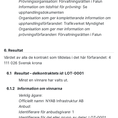
Prövningsorganisation
:
Förvaltningsrätten i Falun
Information om tidsfrist för prövning
:
Se
upphandlingsdokumenten
Organisation som ger kompletterande information om
upphandlingsförfarandet
:
Trafikverket Myndighet
Organisation som ger mer information om
prövningsförfaranden
:
Förvaltningsrätten i Falun
6.
Resultat
Värdet av alla de kontrakt som tilldelas i det här förfarandet
:
4
111 026
Svensk krona
6.1
Resultat – delkontraktets id
:
LOT-0001
Minst en vinnare har valts ut.
6.1.2
Information om vinnarna
Verklig ägare
:
Officiellt namn
:
NYAB Infrastruktur AB
Anbud
:
Identifierare för anbudsgivare
:
1
Identifierare för del eller grupp av delar
:
LOT-0001