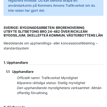
registrera intresse. Du kan behöva skapa ett
användarkonto på Kommers Annons Trafikverket om du
inte redan har gjort det.
SVERIGE: BYGGNADSARBETEN: BRORENOVERING
UTBYTE SLITBETONG BRO 24-482 ÖVER RICKLEÅN
BYGDSILJUM, SKELLEFTEÅ KOMMUN, VÄSTERBOTTENS LÄN
Meddelande om upphandlings- eller koncessionstilldelning –
standardsystem
1.
Upphandlare
1.1
Upphandlare
Officiellt namn
:
Trafikverket Myndighet
Köparens rättsliga status
:
Statlig myndighet
Den upphandlande myndighetens verksamhet
:
Allmän
offentlig förvaltning