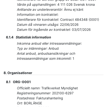
Värde på upphandlingen
:
4 111 026
Svensk krona
Anlitande av underleverantör
:
Ännu ej känt
Information om kontraktet
:
Identifierare för kontraktet
:
Contract 484348 (0001)
Datum då vinnaren utsågs
:
22/06/2026
Datum för ingående av kontraktet
:
03/07/2026
6.1.4
Statistisk information
Inkomna anbud eller intresseanmälningar
:
Typ av inlämningar
:
Anbud
Antal anbud, anbudsansökningar och
intresseanmälningar som inkommit
:
1
8.
Organisationer
8.1
ORG-0001
Officiellt namn
:
Trafikverket Myndighet
Registreringsnummer
:
202100-6297
Postadress
:
Fakturahantering
Ort
:
BORLÄNGE