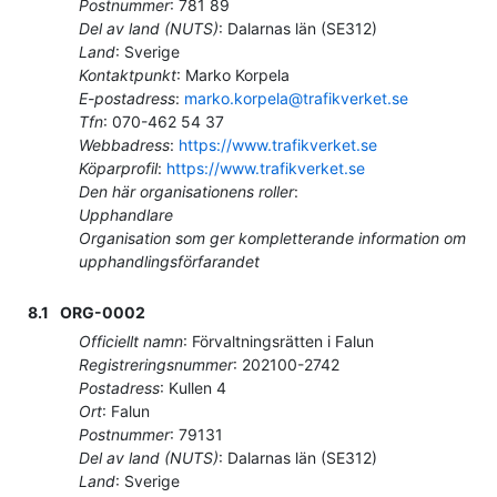
Postnummer
:
781 89
Del av land (NUTS)
:
Dalarnas län
(
SE312
)
Land
:
Sverige
Kontaktpunkt
:
Marko Korpela
E-postadress
:
marko.korpela@trafikverket.se
Tfn
:
070-462 54 37
Webbadress
:
https://www.trafikverket.se
Köparprofil
:
https://www.trafikverket.se
Den här organisationens roller
:
Upphandlare
Organisation som ger kompletterande information om
upphandlingsförfarandet
8.1
ORG-0002
Officiellt namn
:
Förvaltningsrätten i Falun
Registreringsnummer
:
202100-2742
Postadress
:
Kullen 4
Ort
:
Falun
Postnummer
:
79131
Del av land (NUTS)
:
Dalarnas län
(
SE312
)
Land
:
Sverige