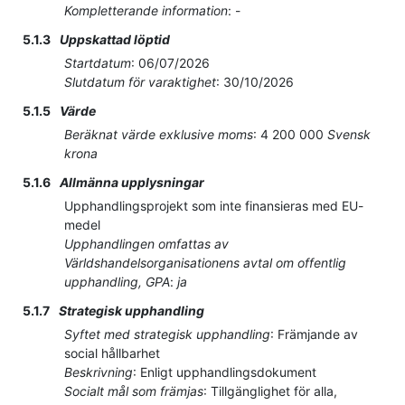
Kompletterande information
:
-
5.1.3
Uppskattad löptid
Startdatum
:
06/07/2026
Slutdatum för varaktighet
:
30/10/2026
5.1.5
Värde
Beräknat värde exklusive moms
:
4 200 000
Svensk
krona
5.1.6
Allmänna upplysningar
Upphandlingsprojekt som inte finansieras med EU-
medel
Upphandlingen omfattas av
Världshandelsorganisationens avtal om offentlig
upphandling, GPA
:
ja
5.1.7
Strategisk upphandling
Syftet med strategisk upphandling
:
Främjande av
social hållbarhet
Beskrivning
:
Enligt upphandlingsdokument
Socialt mål som främjas
:
Tillgänglighet för alla,