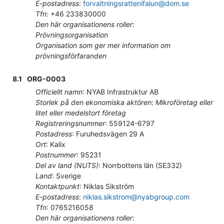
E-postadress
:
forvaltningsrattenifalun@dom.se
Tfn
:
+46 233830000
Den här organisationens roller
:
Prövningsorganisation
Organisation som ger mer information om
prövningsförfaranden
8.1
ORG-0003
Officiellt namn
:
NYAB Infrastruktur AB
Storlek på den ekonomiska aktören
:
Mikroföretag eller
litet eller medelstort företag
Registreringsnummer
:
559124-6797
Postadress
:
Furuhedsvägen 29 A
Ort
:
Kalix
Postnummer
:
95231
Del av land (NUTS)
:
Norrbottens län
(
SE332
)
Land
:
Sverige
Kontaktpunkt
:
Niklas Sikström
E-postadress
:
niklas.sikstrom@nyabgroup.com
Tfn
:
0765216058
Den här organisationens roller
: