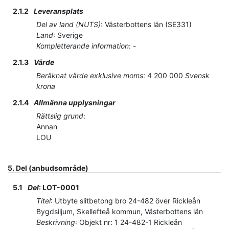
2.1.2
Leveransplats
Del av land (NUTS)
:
Västerbottens län
(
SE331
)
Land
:
Sverige
Kompletterande information
:
-
2.1.3
Värde
Beräknat värde exklusive moms
:
4 200 000
Svensk
krona
2.1.4
Allmänna upplysningar
Rättslig grund
:
Annan
LOU
5.
Del (anbudsområde)
5.1
Del
:
LOT-0001
Titel
:
Utbyte slitbetong bro 24-482 över Rickleån
Bygdsiljum, Skellefteå kommun, Västerbottens län
Beskrivning
:
Objekt nr: 1 24-482-1 Rickleån