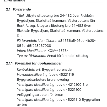
2.
Förfarande
2.1
Förfarande
Titel
:
Utbyte slitbetong bro 24-482 över Rickleån
Bygdsiljum, Skellefteå kommun, Västerbottens län
Beskrivning
:
Utbyte slitbetong bro 24-482 över
Rickleån Bygdsiljum, Skellefteå kommun, Västerbottens
län
Förfarandets identifierare
:
a84556a5-26cc-4b28-
854d-d5f228967938
Intern identifierare
:
KOM-418734
Typ av förfarande
:
Annat förfarande i ett steg
2.1.1
Föremålet för upphandlingen
Kontraktets art
:
Byggentreprenader
Huvudklassificering
(
cpv
):
45221119
Byggnadsarbeten: brorenovering
Ytterligare klassificering
(
cpv
):
44212100
Bro
Ytterligare klassificering
(
cpv
):
45221100
Anläggningsarbeten för broar
Ytterligare klassificering
(
cpv
):
45221110
Byggnation
av bro