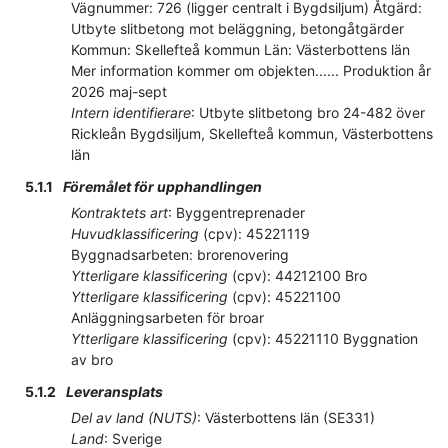
Vägnummer: 726 (ligger centralt i Bygdsiljum) Åtgärd:
Utbyte slitbetong mot beläggning, betongåtgärder
Kommun: Skellefteå kommun Län: Västerbottens län
Mer information kommer om objekten...... Produktion år
2026 maj-sept
Intern identifierare
:
Utbyte slitbetong bro 24-482 över
Rickleån Bygdsiljum, Skellefteå kommun, Västerbottens
län
5.1.1
Föremålet för upphandlingen
Kontraktets art
:
Byggentreprenader
Huvudklassificering
(
cpv
):
45221119
Byggnadsarbeten: brorenovering
Ytterligare klassificering
(
cpv
):
44212100
Bro
Ytterligare klassificering
(
cpv
):
45221100
Anläggningsarbeten för broar
Ytterligare klassificering
(
cpv
):
45221110
Byggnation
av bro
5.1.2
Leveransplats
Del av land (NUTS)
:
Västerbottens län
(
SE331
)
Land
:
Sverige