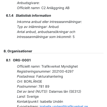
Anbudsgivare
:
Officiellt namn
:
C2 Anläggning AB
6.1.4
Statistisk information
Inkomna anbud eller intresseanmälningar
:
Typ av inlämningar
:
Anbud
Antal anbud, anbudsansökningar och
intresseanmälningar som inkommit
:
5
8.
Organisationer
8.1
ORG-0001
Officiellt namn
:
Trafikverket Myndighet
Registreringsnummer
:
202100-6297
Postadress
:
Fakturahantering
Ort
:
BORLÄNGE
Postnummer
:
781 89
Del av land (NUTS)
:
Dalarnas län
(
SE312
)
Land
:
Sverige
Kontaktpunkt
:
Isabella Undén
E-postadress
:
isabella.unden@trafikverket.se