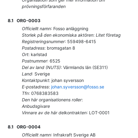
prövningsförfaranden
8.1
ORG-0003
Officiellt namn
:
Fosso anläggning
Storlek på den ekonomiska aktören
:
Litet företag
Registreringsnummer
:
559498-6415
Postadress
:
bromsgatan 8
Ort
:
karlstad
Postnummer
:
6525
Del av land (NUTS)
:
Värmlands län
(
SE311
)
Land
:
Sverige
Kontaktpunkt
:
johan syversson
E-postadress
:
johan.syversson@fosso.se
Tfn
:
0768383583
Den här organisationens roller
:
Anbudsgivare
Vinnare av de här delkontrakten
:
LOT-0001
8.1
ORG-0004
Officiellt namn
:
Infrakraft Sverige AB