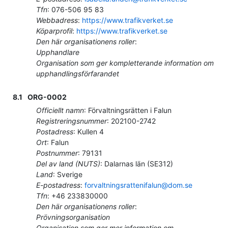
Tfn
:
076-506 95 83
Webbadress
:
https://www.trafikverket.se
Köparprofil
:
https://www.trafikverket.se
Den här organisationens roller
:
Upphandlare
Organisation som ger kompletterande information om
upphandlingsförfarandet
8.1
ORG-0002
Officiellt namn
:
Förvaltningsrätten i Falun
Registreringsnummer
:
202100-2742
Postadress
:
Kullen 4
Ort
:
Falun
Postnummer
:
79131
Del av land (NUTS)
:
Dalarnas län
(
SE312
)
Land
:
Sverige
E-postadress
:
forvaltningsrattenifalun@dom.se
Tfn
:
+46 233830000
Den här organisationens roller
:
Prövningsorganisation
Organisation som ger mer information om