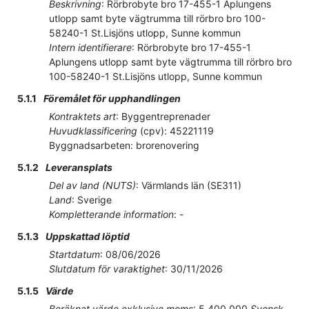
Beskrivning
:
Rörbrobyte bro 17-455-1 Aplungens
utlopp samt byte vägtrumma till rörbro bro 100-
58240-1 St.Lisjöns utlopp, Sunne kommun
Intern identifierare
:
Rörbrobyte bro 17-455-1
Aplungens utlopp samt byte vägtrumma till rörbro bro
100-58240-1 St.Lisjöns utlopp, Sunne kommun
5.1.1
Föremålet för upphandlingen
Kontraktets art
:
Byggentreprenader
Huvudklassificering
(
cpv
):
45221119
Byggnadsarbeten: brorenovering
5.1.2
Leveransplats
Del av land (NUTS)
:
Värmlands län
(
SE311
)
Land
:
Sverige
Kompletterande information
:
-
5.1.3
Uppskattad löptid
Startdatum
:
08/06/2026
Slutdatum för varaktighet
:
30/11/2026
5.1.5
Värde
Beräknat värde exklusive moms
:
5 400 000
Svensk