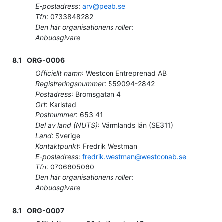
E-postadress
:
arv@peab.se
Tfn
:
0733848282
Den här organisationens roller
:
Anbudsgivare
8.1
ORG-0006
Officiellt namn
:
Westcon Entreprenad AB
Registreringsnummer
:
559094-2842
Postadress
:
Bromsgatan 4
Ort
:
Karlstad
Postnummer
:
653 41
Del av land (NUTS)
:
Värmlands län
(
SE311
)
Land
:
Sverige
Kontaktpunkt
:
Fredrik Westman
E-postadress
:
fredrik.westman@westconab.se
Tfn
:
0706605060
Den här organisationens roller
:
Anbudsgivare
8.1
ORG-0007