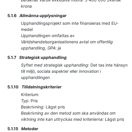
krona
5.1.6
Allmänna upplysningar
Upphandlingsprojekt som inte finansieras med EU-
medel
Upphandlingen omfattas av
Världshandelsorganisationens avtal om offentlig
upphandling, GPA
:
ja
5.1.7
Strategisk upphandling
Syftet med strategisk upphandling
:
Det tas inte hänsyn
till miljö, sociala aspekter eller innovation i
upphandlingen
5.1.10
Tilldelningskriterier
Kriterium
:
Typ
:
Pris
Beskrivning
:
Lägst pris
Beskrivning av den metod som ska användas om
viktning inte kan uttryckas med kriterierna
:
Lägst pris
5.1.15
Metoder