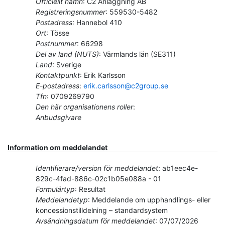
Officiellt namn
:
C2 Anläggning AB
Registreringsnummer
:
559530-5482
Postadress
:
Hannebol 410
Ort
:
Tösse
Postnummer
:
66298
Del av land (NUTS)
:
Värmlands län
(
SE311
)
Land
:
Sverige
Kontaktpunkt
:
Erik Karlsson
E-postadress
:
erik.carlsson@c2group.se
Tfn
:
0709269790
Den här organisationens roller
:
Anbudsgivare
Information om meddelandet
Identifierare/version för meddelandet
:
ab1eec4e-
829c-4fad-886c-02c1b05e088a
-
01
Formulärtyp
:
Resultat
Meddelandetyp
:
Meddelande om upphandlings- eller
koncessionstilldelning – standardsystem
Avsändningsdatum för meddelandet
:
07/07/2026