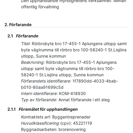
Den upphandlande myndighetens verksamhet
:
Allmän
offentlig förvaltning
2.
Förfarande
2.1
Förfarande
Titel
:
Rörbrobyte bro 17-455-1 Aplungens utlopp samt
byte vägtrumma till rörbro bro 100-58240-1 St.Lisjöns
utlopp, Sunne kommun
Beskrivning
:
Rörbrobyte bro 17-455-1 Aplungens
utlopp samt byte vägtrumma till rörbro bro 100-
58240-1 St.Lisjöns utlopp, Sunne kommun
Förfarandets identifierare
:
1f7890dd-4033-4bab-
b010-80aa91699c5d
Intern identifierare
:
KOM-418930
Typ av förfarande
:
Annat förfarande i ett steg
2.1.1
Föremålet för upphandlingen
Kontraktets art
:
Byggentreprenader
Huvudklassificering
(
cpv
):
45221119
Byggnadsarbeten: brorenovering