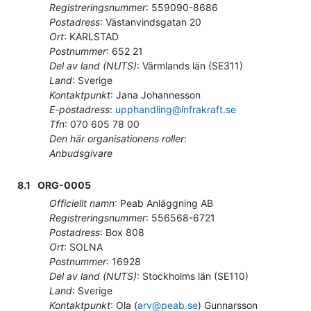
Registreringsnummer
:
559090-8686
Postadress
:
Västanvindsgatan 20
Ort
:
KARLSTAD
Postnummer
:
652 21
Del av land (NUTS)
:
Värmlands län
(
SE311
)
Land
:
Sverige
Kontaktpunkt
:
Jana Johannesson
E-postadress
:
upphandling@infrakraft.se
Tfn
:
070 605 78 00
Den här organisationens roller
:
Anbudsgivare
8.1
ORG-0005
Officiellt namn
:
Peab Anläggning AB
Registreringsnummer
:
556568-6721
Postadress
:
Box 808
Ort
:
SOLNA
Postnummer
:
16928
Del av land (NUTS)
:
Stockholms län
(
SE110
)
Land
:
Sverige
Kontaktpunkt
:
Ola (
arv@peab.se
) Gunnarsson