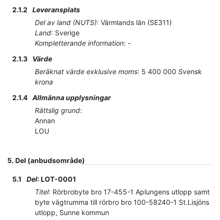
2.1.2
Leveransplats
Del av land (NUTS)
:
Värmlands län
(
SE311
)
Land
:
Sverige
Kompletterande information
:
-
2.1.3
Värde
Beräknat värde exklusive moms
:
5 400 000
Svensk
krona
2.1.4
Allmänna upplysningar
Rättslig grund
:
Annan
LOU
5.
Del (anbudsområde)
5.1
Del
:
LOT-0001
Titel
:
Rörbrobyte bro 17-455-1 Aplungens utlopp samt
byte vägtrumma till rörbro bro 100-58240-1 St.Lisjöns
utlopp, Sunne kommun