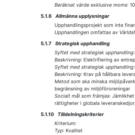
Beräknat värde exklusive moms
:
1
5.1.6
Allmänna upplysningar
Upphandlingsprojekt som inte fin
Upphandlingen omfattas av Världsh
5.1.7
Strategisk upphandling
Syftet med strategisk upphandling
Beskrivning
:
Elektrifiering av entr
Syftet med strategisk upphandling
Beskrivning
:
Krav på hållbara lever
Metod som ska minska miljöpåver
begränsning av miljöföroreningar
Socialt mål som främjas
:
Jämlikhet
rättigheter i globala leveranskedjor
5.1.10
Tilldelningskriterier
Kriterium
:
Typ
:
Kvalitet