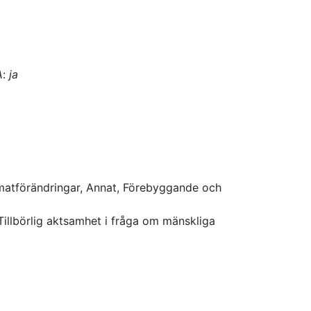
A
:
ja
limatförändringar, Annat, Förebyggande och
Tillbörlig aktsamhet i fråga om mänskliga