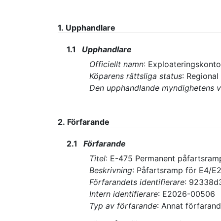
1.
Upphandlare
1.1
Upphandlare
Officiellt namn
:
Exploateringskonto
Köparens rättsliga status
:
Regional
Den upphandlande myndighetens 
2.
Förfarande
2.1
Förfarande
Titel
:
E-475 Permanent påfartsramp 
Beskrivning
:
Påfartsramp för E4/E2
Förfarandets identifierare
:
92338d3
Intern identifierare
:
E2026-00506
Typ av förfarande
:
Annat förfarande