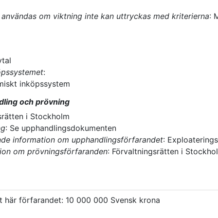
användas om viktning inte kan uttryckas med kriterierna
:
M
tal
öpssystemet
:
miskt inköpssystem
dling och prövning
srätten i Stockholm
ng
:
Se upphandlingsdokumenten
nde information om upphandlingsförfarandet
:
Exploatering
tion om prövningsförfaranden
:
Förvaltningsrätten i Stockho
et här förfarandet
:
10 000 000
Svensk krona