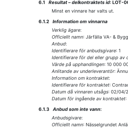
6.1
Resultat – delkontraktets id
:
LOT-0
Minst en vinnare har valts ut.
6.1.2
Information om vinnarna
Verklig ägare
:
Officiellt namn
:
Järfälla VA- & Byg
Anbud
:
Identifierare för anbudsgivare
:
1
Identifierare för del eller grupp av 
Värde på upphandlingen
:
10 000 0
Anlitande av underleverantör
:
Ännu
Information om kontraktet
:
Identifierare för kontraktet
:
Contra
Datum då vinnaren utsågs
:
02/04/
Datum för ingående av kontraktet
:
6.1.3
Anbud som inte vann
:
Anbudsgivare
:
Officiellt namn
:
Nässelgrundet Anl