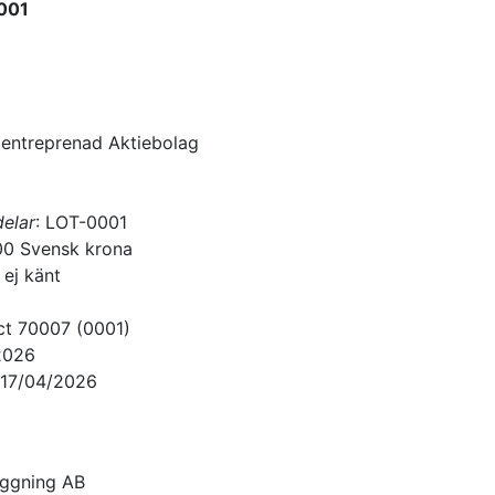
001
gentreprenad Aktiebolag
delar
:
LOT-0001
00
Svensk krona
 ej känt
ct 70007 (0001)
2026
17/04/2026
äggning AB