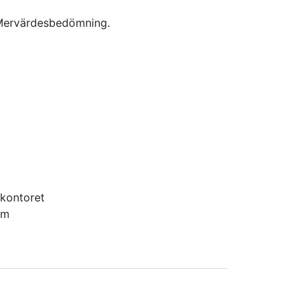
ervärdesbedömning.
skontoret
lm