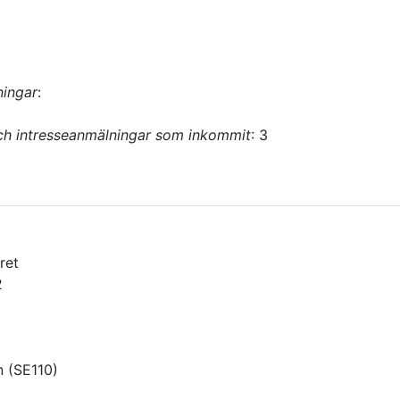
ningar
:
ch intresseanmälningar som inkommit
:
3
ret
2
n
(
SE110
)