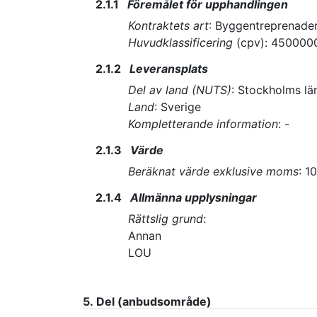
2.1.1
Föremålet för upphandlingen
Kontraktets art
:
Byggentreprenade
Huvudklassificering
(
cpv
):
450000
2.1.2
Leveransplats
Del av land (NUTS)
:
Stockholms lä
Land
:
Sverige
Kompletterande information
:
-
2.1.3
Värde
Beräknat värde exklusive moms
:
1
2.1.4
Allmänna upplysningar
Rättslig grund
:
Annan
LOU
5.
Del (anbudsområde)