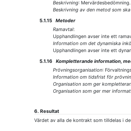
Beskrivning
:
Mervärdesbedömning.
Beskrivning av den metod som ska 
5.1.15
Metoder
Ramavtal
:
Upphandlingen avser inte ett ramav
Information om det dynamiska ink
Upphandlingen avser inte ett dyna
5.1.16
Kompletterande information, me
Prövningsorganisation
:
Förvaltning
Information om tidsfrist för prövni
Organisation som ger komplettera
Organisation som ger mer informa
6.
Resultat
Värdet av alla de kontrakt som tilldelas i d