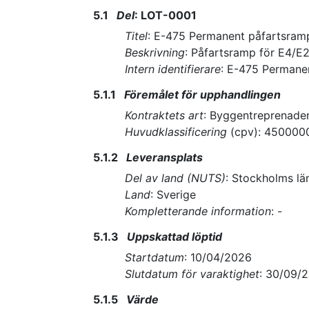
5.1
Del
:
LOT-0001
Titel
:
E-475 Permanent påfartsramp 
Beskrivning
:
Påfartsramp för E4/E2
Intern identifierare
:
E-475 Permanen
5.1.1
Föremålet för upphandlingen
Kontraktets art
:
Byggentreprenade
Huvudklassificering
(
cpv
):
450000
5.1.2
Leveransplats
Del av land (NUTS)
:
Stockholms lä
Land
:
Sverige
Kompletterande information
:
-
5.1.3
Uppskattad löptid
Startdatum
:
10/04/2026
Slutdatum för varaktighet
:
30/09/
5.1.5
Värde