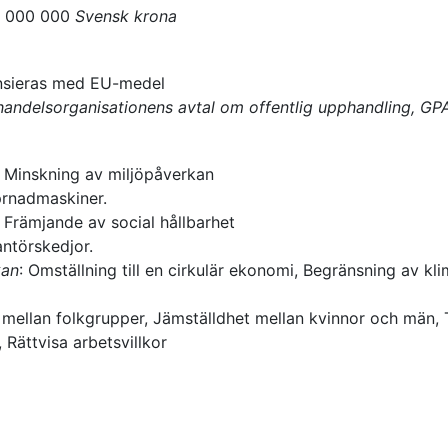
0 000 000
Svensk krona
ansieras med EU-medel
andelsorganisationens avtal om offentlig upphandling, GP
:
Minskning av miljöpåverkan
eprnadmaskiner.
:
Främjande av social hållbarhet
antörskedjor.
kan
:
Omställning till en cirkulär ekonomi, Begränsning av k
 mellan folkgrupper, Jämställdhet mellan kvinnor och män, 
, Rättvisa arbetsvillkor