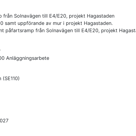
från Solnavägen till E4/E20, projekt Hagastaden
0 samt uppförande av mur i projekt Hagastaden.
t påfartsramp från Solnavägen till E4/E20, projekt Hagas
r
00
Anläggningsarbete
n
(
SE110
)
2027