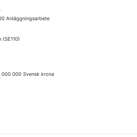
r
00
Anläggningsarbete
n
(
SE110
)
0 000 000
Svensk krona