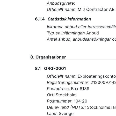
Anbudsgivare
:
Officiellt namn
:
M J Contractor AB
6.1.4
Statistisk information
Inkomna anbud eller intresseanmäl
Typ av inlämningar
:
Anbud
Antal anbud, anbudsansökningar o
8.
Organisationer
8.1
ORG-0001
Officiellt namn
:
Exploateringskonto
Registreringsnummer
:
212000-014
Postadress
:
Box 8189
Ort
:
Stockholm
Postnummer
:
104 20
Del av land (NUTS)
:
Stockholms lä
Land
:
Sverige