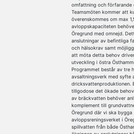
omfattning och förfarande 
Teamsmöten kommer att kun
överenskommes om max 1,5 t
avloppskapaciteten behöve
Öregrund med omnejd. Detta
anslutningar av befintliga 
och hälsokrav samt möjligg
att möta detta behov drive
utveckling i östra Östhamm
Programmet består av tre hu
avsaltningsverk med syfte a
dricksvattenproduktionen. B
tillgodose det ökade behove
av bräckvatten behöver anl
komplement till grundvattn
Öregrund där vi ska bygga 
avloppsreningsverket i Öre
spillvatten från både Öst