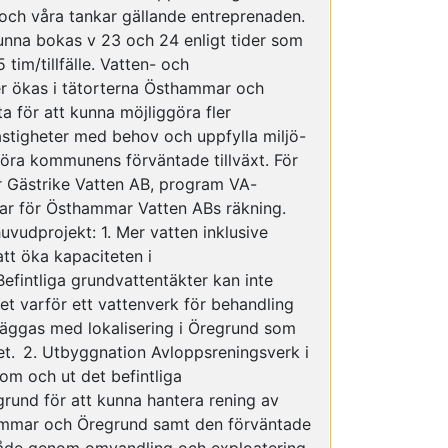
och våra tankar gällande entreprenaden.
na bokas v 23 och 24 enligt tider som
im/tillfälle. Vatten- och
r ökas i tätorterna Östhammar och
 för att kunna möjliggöra fler
fastigheter med behov och uppfylla miljö-
öra kommunens förväntade tillväxt. För
r Gästrike Vatten AB, program VA-
ar för Östhammar Vatten ABs räkning.
vudprojekt: 1. Mer vatten inklusive
tt öka kapaciteten i
efintliga grundvattentäkter kan inte
t varför ett vattenverk för behandling
äggas med lokalisering i Öregrund som
et. 2. Utbyggnation Avloppsreningsverk i
om och ut det befintliga
grund för att kunna hantera rening av
hammar och Öregrund samt den förväntade