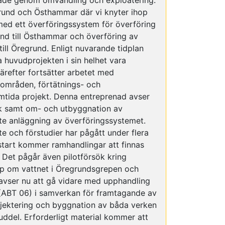
både genom omvandling och exploatering.
rund och Östhammar där vi knyter ihop
d ett överföringssystem för överföring
und till Östhammar och överföring av
till Öregrund. Enligt nuvarande tidplan
huvudprojekten i sin helhet vara
ärefter fortsätter arbetet med
områden, förtätnings- och
mtida projekt. Denna entreprenad avser
k samt om- och utbyggnation av
te anläggning av överföringssystemet.
e och förstudier har pågått under flera
start kommer ramhandlingar att finnas
 Det pågår även pilotförsök kring
kap om vattnet i Öregrundsgrepen och
avser nu att gå vidare med upphandling
 (ABT 06) i samverkan för framtagande av
ojektering och byggnation av båda verken
uddel. Erforderligt material kommer att