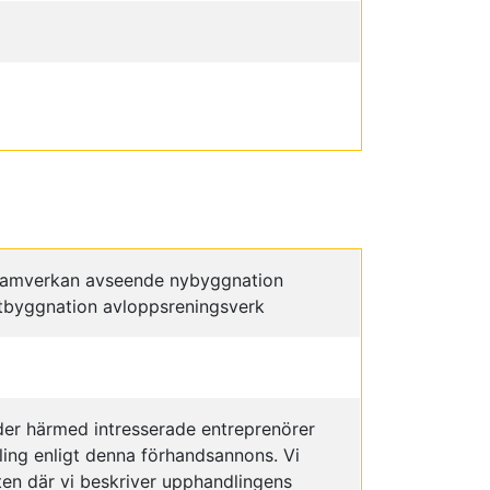
samverkan avseende nybyggnation
tbyggnation avloppsreningsverk
er härmed intresserade entreprenörer
ling enligt denna förhandsannons. Vi
en där vi beskriver upphandlingens