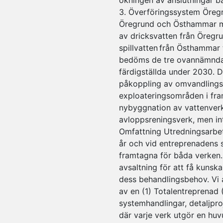
ökningen av anslutningar 
3. Överföringssystem Öreg
Öregrund och Östhammar me
av dricksvatten från Öregr
spillvatten från Östhammar 
bedöms de tre ovannämnda 
färdigställda under 2030. D
påkoppling av omvandlings
exploateringsområden i fra
nybyggnation av vattenver
avloppsreningsverk, men in
Omfattning Utredningsarbet
år och vid entreprenadens 
framtagna för båda verken.
avsaltning för att få kuns
dess behandlingsbehov. Vi 
av en (1) Totalentreprenad
systemhandlingar, detaljpr
där varje verk utgör en huv