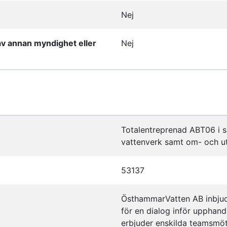
Nej
v annan myndighet eller
Nej
Totalentreprenad ABT06 i 
vattenverk samt om- och u
53137
ÖsthammarVatten AB inbjud
för en dialog inför upphand
erbjuder enskilda teamsmöt