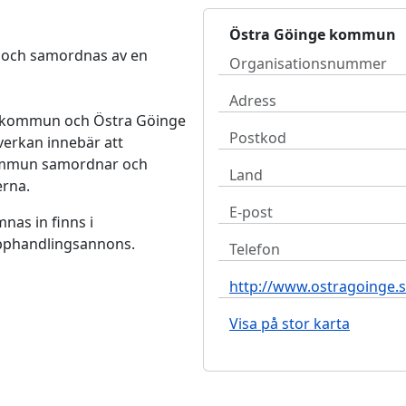
Östra Göinge kommun
och samordnas av en
Organisationsnummer
Adress
 kommun och Östra Göinge
Postkod
erkan innebär att
kommun samordnar och
Land
rna.
E-post
nas in finns i
pphandlingsannons.
Telefon
http://www.ostragoinge.s
Visa på stor karta