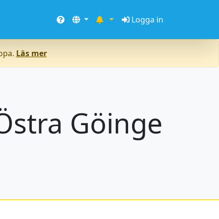
Logga in
ropa.
Läs mer
Östra Göinge