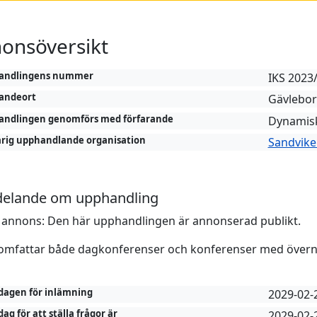
onsöversikt
andlingens nummer
IKS 2023
andeort
Gävlebor
andlingen genomförs med förfarande
Dynamisk
rig upphandlande organisation
Sandvik
elande om upphandling
 annons: Den här upphandlingen är annonserad publikt.
 omfattar både dagkonferenser och konferenser med över
 dagen för inlämning
2029-02-
dag för att ställa frågor är
2029-02-