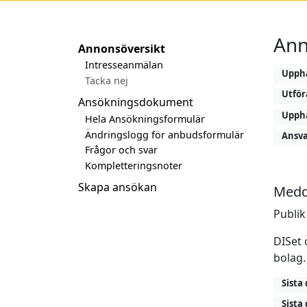
Ann
Annonsöversikt
Intresseanmälan
Upph
Tacka nej
Utför
Ansökningsdokument
Upph
Hela Ansökningsformulär
Ändringslogg för anbudsformulär
Ansva
Frågor och svar
Kompletteringsnoter
Skapa ansökan
Medd
Publik
DISet
bolag.
Sista
Sista 