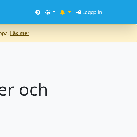
Logga in
ropa.
Läs mer
er och