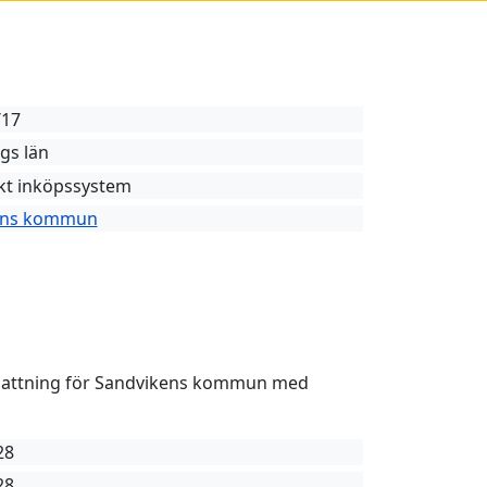
/17
gs län
t inköpssystem
ens kommun
nattning för Sandvikens kommun med
28
28