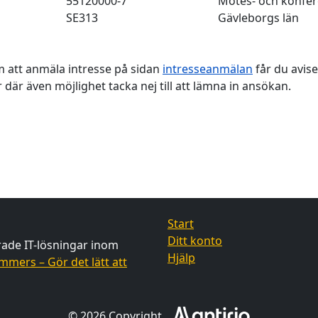
55120000-7
Mötes- och konfere
SE313
Gävleborgs län
 att anmäla intresse på sidan
intresseanmälan
får du avise
 där även möjlighet tacka nej till att lämna in ansökan.
Start
Ditt konto
erade IT-lösningar inom
Hjälp
mmers – Gör det lätt att
© 2026 Copyright