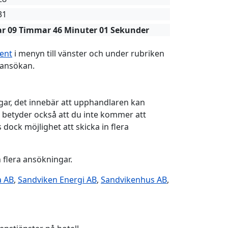
31
ar
09
Timmar
46
Minuter
01
Sekunder
ent
i menyn till vänster och under rubriken
 ansökan.
gar, det innebär att upphandlaren kan
 betyder också att du inte kommer att
 dock möjlighet att skicka in flera
 flera ansökningar.
a AB
,
Sandviken Energi AB
,
Sandvikenhus AB
,