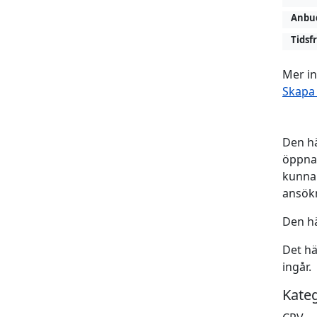
Anbud
Tidsf
Mer in
Skapa
Den hä
öppna 
kunna 
ansökn
Den hä
Det h
ingår.
Kate