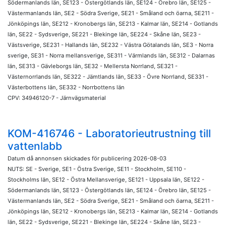
Södermanlands län, SE123 - Östergötlands län, SE124 - Örebro län, SE125 -
Västermanlands län, SE2 - Södra Sverige, SE21 - Småland och öarna, SE211 -
Jönköpings län, SE212 - Kronobergs län, SE213 - Kalmar län, SE214 - Gotlands
län, SE22 - Sydsverige, SE221 - Blekinge län, SE224 - Skåne län, SE23 -
Västsverige, SE231 - Hallands län, SE232 - Västra Götalands län, SE3 - Norra
sverige, SE31 - Norra mellansverige, SE311 - Värmlands län, SE312 - Dalarnas
län, SE313 - Gävleborgs län, SE32 - Mellersta Norrland, SE321 -
Västernorrlands län, SE322 - Jämtlands län, SE33 - Övre Norrland, SE331 -
Västerbottens län, SE332 - Norrbottens län
CPV: 34946120-7 - Järnvägsmaterial
KOM-416746 - Laboratorieutrustning till
vattenlabb
Datum då annonsen skickades för publicering 2026-08-03
NUTS: SE - Sverige, SE1 - Östra Sverige, SE11 - Stockholm, SE110 -
Stockholms län, SE12 - Östra Mellansverige, SE121 - Uppsala län, SE122 -
Södermanlands län, SE123 - Östergötlands län, SE124 - Örebro län, SE125 -
Västermanlands län, SE2 - Södra Sverige, SE21 - Småland och öarna, SE211 -
Jönköpings län, SE212 - Kronobergs län, SE213 - Kalmar län, SE214 - Gotlands
län, SE22 - Sydsverige, SE221 - Blekinge län, SE224 - Skåne län, SE23 -