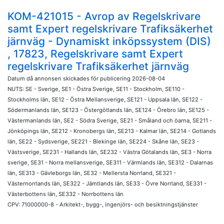
KOM-421015 - Avrop av Regelskrivare
samt Expert regelskrivare Trafiksäkerhet
järnväg - Dynamiskt inköpssystem (DIS)
, 17823, Regelskrivare samt Expert
regelskrivare Trafiksäkerhet järnväg
Datum då annonsen skickades för publicering 2026-08-04
NUTS: SE - Sverige, SE1 - Östra Sverige, SE11 - Stockholm, SE110 -
Stockholms län, SE12 - Östra Mellansverige, SE121 - Uppsala län, SE122 -
Södermanlands län, SE123 - Östergötlands län, SE124 - Örebro län, SE125 -
Västermanlands län, SE2 - Södra Sverige, SE21 - Småland och öarna, SE211 -
Jönköpings län, SE212 - Kronobergs län, SE213 - Kalmar län, SE214 - Gotlands
län, SE22 - Sydsverige, SE221 - Blekinge län, SE224 - Skåne län, SE23 -
Västsverige, SE231 - Hallands län, SE232 - Västra Götalands län, SE3 - Norra
sverige, SE31 - Norra mellansverige, SE311 - Värmlands län, SE312 - Dalarnas
län, SE313 - Gävleborgs län, SE32 - Mellersta Norrland, SE321 -
Västernorrlands län, SE322 - Jämtlands län, SE33 - Övre Norrland, SE331 -
Västerbottens län, SE332 - Norrbottens län
CPV: 71000000-8 - Arkitekt-, bygg-, ingenjörs- och besiktningstjänster