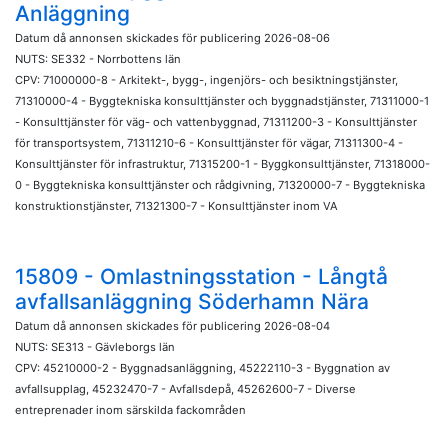
Anläggning
Datum då annonsen skickades för publicering 2026-08-06
NUTS: SE332 - Norrbottens län
CPV: 71000000-8 - Arkitekt-, bygg-, ingenjörs- och besiktningstjänster,
71310000-4 - Byggtekniska konsulttjänster och byggnadstjänster, 71311000-1
- Konsulttjänster för väg- och vattenbyggnad, 71311200-3 - Konsulttjänster
för transportsystem, 71311210-6 - Konsulttjänster för vägar, 71311300-4 -
Konsulttjänster för infrastruktur, 71315200-1 - Byggkonsulttjänster, 71318000-
0 - Byggtekniska konsulttjänster och rådgivning, 71320000-7 - Byggtekniska
konstruktionstjänster, 71321300-7 - Konsulttjänster inom VA
15809 - Omlastningsstation - Långtå
avfallsanläggning Söderhamn Nära
Datum då annonsen skickades för publicering 2026-08-04
NUTS: SE313 - Gävleborgs län
CPV: 45210000-2 - Byggnadsanläggning, 45222110-3 - Byggnation av
avfallsupplag, 45232470-7 - Avfallsdepå, 45262600-7 - Diverse
entreprenader inom särskilda fackområden