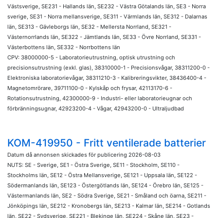
Västsverige, SE231 - Hallands län, SE232 - Västra Götalands län, SE3 - Norra
sverige, SE31 - Norra mellansverige, SE311 - Värmlands län, SE312 - Dalarnas
län, SE313 - Gävleborgs län, SE32 - Mellersta Norrland, SE321 -
Västernorrlands län, SE322 - Jämtlands län, SE33 - Övre Norrland, SE331 -
Västerbottens län, SE332 - Norrbottens län
CPV: 38000000-5 - Laboratorieutrustning, optisk utrustning och
precisionsutrustning (exkl. glas), 38310000-1 - Precisionsvågar, 38311200-0 -
Elektroniska laboratorievågar, 38311210-3 - Kalibreringsvikter, 38436400-4 -
Magnetomrörare, 39711100-0 - Kylskåp och frysar, 42113170-6 -
Rotationsutrustning, 42300000-9 - Industri- eller laboratorieugnar och
förbränningsugnar, 42923200-4 - Vågar, 42943200-0 - Ultraljudbad
KOM-419950 - Fritt ventilerade batterier
Datum då annonsen skickades för publicering 2026-08-03
NUTS: SE - Sverige, SE1 - Östra Sverige, SE11 - Stockholm, SE110 -
Stockholms län, SE12 - Östra Mellansverige, SE121 - Uppsala län, SE122 -
Södermanlands län, SE123 - Östergötlands län, SE124 - Örebro län, SE125 -
Västermanlands län, SE2 - Södra Sverige, SE21 - Småland och öarna, SE211 -
Jönköpings län, SE212 - Kronobergs län, SE213 - Kalmar län, SE214 - Gotlands
län, SE22 - Sydsverige, SE221 - Blekinge län, SE224 - Skåne län, SE23 -